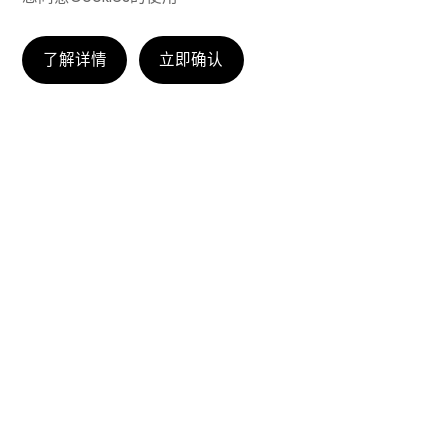
了解详情
立即确认
这仅仅是个开始
FIND ROBOT ALIVE
零售未来已来！众擎机器人联合京东、深业打造全球首家
赛博店员潮品零售店！