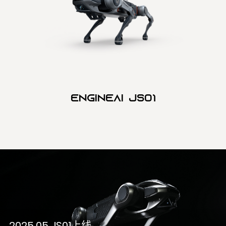
Engineai JS01
2025.05 JS01上线