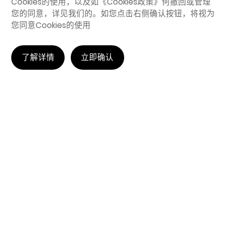
Cookies的使用，以及如
《Cookies政策》
何撤回或管理
您的同意，详见我们的。如您点击右侧确认按钮，将视为
您同意Cookies的使用
了解详情
立即确认
在众擎，您设计的每一次关节转动，
都是在教会机器人如何温柔地拥抱世界。
加入我们，共同赋予机械以爱与敬重之心。