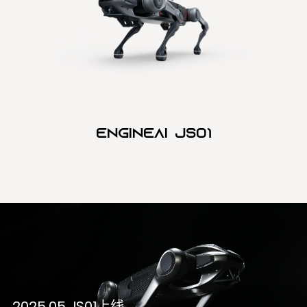
Engineai JS01
2025.05 JS01上线